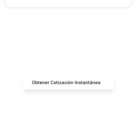
¿Listo para Reservar tu
Vuelo?
Obtén cotizaciones instantáneas de operadores
certificados
Obtener Cotización Instantánea
+33 7 66 61 37 42