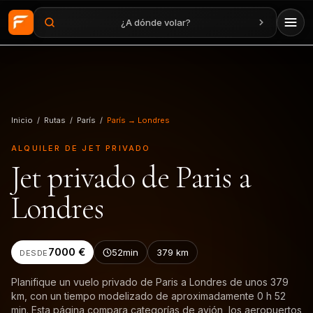
¿A dónde volar?
Saltar al contenido principal
Inicio
/
Rutas
/
París
/
París → Londres
ALQUILER DE JET PRIVADO
Jet privado de Paris a
Londres
7000 €
52min
379
km
DESDE
Planifique un vuelo privado de Paris a Londres de unos 379
km, con un tiempo modelizado de aproximadamente 0 h 52
min. Esta página compara categorías de avión, los aeropuertos