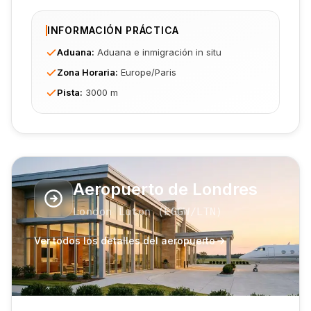
INFORMACIÓN PRÁCTICA
Aduana
:
Aduana e inmigración in situ
Zona Horaria
:
Europe/Paris
Pista
:
3000 m
Aeropuerto de Londres
London Luton
(
EGGW
/LTN
)
Ver todos los detalles del aeropuerto