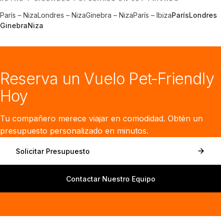
París
–
Niza
Londres
–
Niza
Ginebra
–
Niza
París
–
Ibiza
París
Londres
Ginebra
Niza
Reserva un Vuelo Pet-Friendly
Hoy
Tu compañero merece viajar en comodidad. Obtén un
presupuesto personalizado en minutos.
Solicitar Presupuesto
Contactar Nuestro Equipo