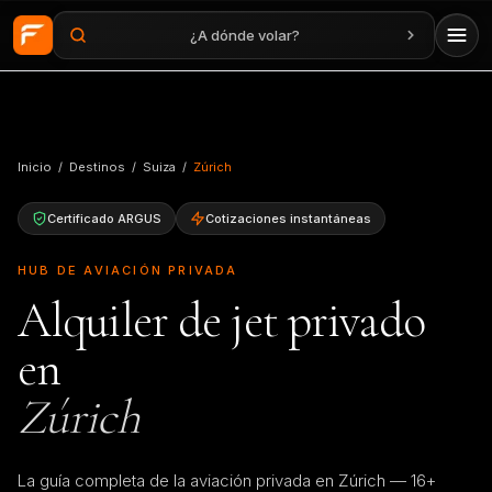
¿A dónde volar?
Saltar al contenido principal
Inicio
/
Destinos
/
Suiza
/
Zúrich
Certificado ARGUS
Cotizaciones instantáneas
HUB DE AVIACIÓN PRIVADA
Alquiler de jet privado
en
Zúrich
La guía completa de la aviación privada en Zúrich — 16+