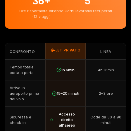
36
+
5
Ore risparmiate all'anno
Giorni lavorativi recuperati
(12 viaggi)
JET PRIVATO
CONFRONTO
LINEA
Tempo totale
1h 6min
4h 16min
porta a porta
Arrivo in
aeroporto prima
15–20 minuti
2–3 ore
del volo
Accesso
Sicurezza e
Code da 30 a 90
diretto
check-in
minuti
all'aereo