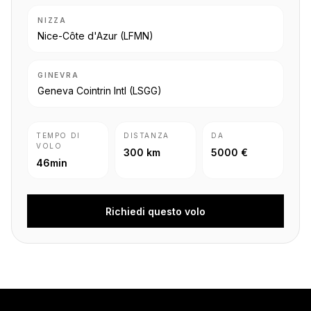
NIZZA
Nice-Côte d'Azur
(LFMN)
GINEVRA
Geneva Cointrin Intl
(LSGG)
TEMPO DI
DISTANZA
DA
VOLO
300 km
5000 €
46min
Richiedi questo volo