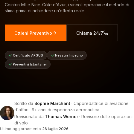
Cointrin Intl e Nice-Côte d'Azur, i vincoli operativi e il metodo di
stima prima di richiedere un’offerta reale.
Ottieni Preventivo
Chiama 24/7
Certificato ARGUS
Nessun Impegno
Preventivi Istantanei
Scritto da
Sophie Marchant
·
Caporedattrice di aviazione
d'affari
·
9+ anni di esperienza aeronautica
Revisionato da
Thomas Werner
·
Revisore delle operazioni
di volo
Ultimo aggiornamento
26 luglio 2026