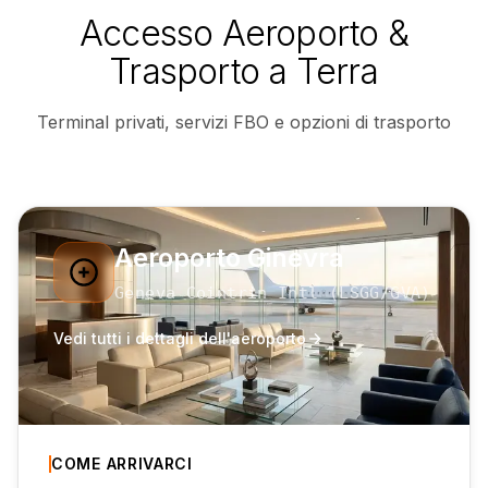
Accesso Aeroporto &
Trasporto a Terra
Terminal privati, servizi FBO e opzioni di trasporto
Aeroporto Ginevra
Geneva Cointrin Intl
(
LSGG
/GVA
)
Vedi tutti i dettagli dell'aeroporto
COME ARRIVARCI