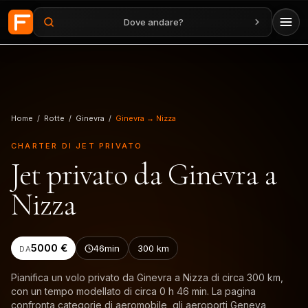
Dove andare?
Vai al contenuto principale
Home
/
Rotte
/
Ginevra
/
Ginevra → Nizza
CHARTER DI JET PRIVATO
Jet privato da Ginevra a
Nizza
5000 €
46min
300
km
DA
Pianifica un volo privato da Ginevra a Nizza di circa 300 km,
con un tempo modellato di circa 0 h 46 min. La pagina
confronta categorie di aeromobile, gli aeroporti Geneva