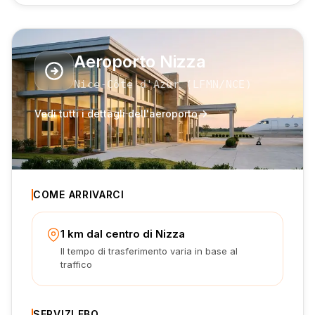
Aeroporto Nizza
Nice-Côte d'Azur
(
LFMN
/NCE
)
Vedi tutti i dettagli dell'aeroporto
COME ARRIVARCI
1 km dal centro di Nizza
Il tempo di trasferimento varia in base al
traffico
SERVIZI FBO