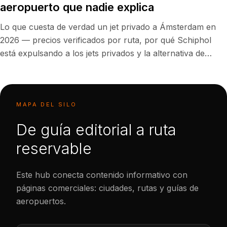
aeropuerto que nadie explica
Lo que cuesta de verdad un jet privado a Ámsterdam en
2026 — precios verificados por ruta, por qué Schiphol
está expulsando a los jets privados y la alternativa de
Róterdam convertida en la puerta de entrada holandesa
más lista.
MAPA DEL SILO
De guía editorial a ruta
reservable
Este hub conecta contenido informativo con
páginas comerciales: ciudades, rutas y guías de
aeropuertos.