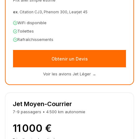
Prix aller simple estimé
ex.
Citation CJ3, Phenom 300, Learjet 45
WiFi disponible
Toilettes
Rafraîchissements
Obtenir un Devis
Voir les avions Jet Léger
→
Jet Moyen-Courrier
7-9
passagers
•
4 500
km
autonomie
11 000 €