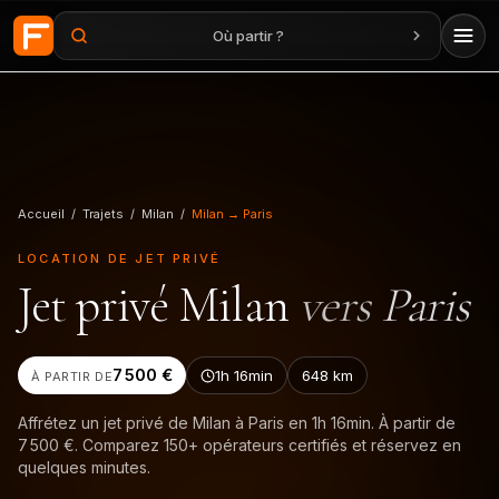
Où partir ?
Aller au contenu principal
Accueil
/
Trajets
/
Milan
/
Milan → Paris
LOCATION DE JET PRIVÉ
Jet privé
Milan
vers
Paris
7 500 €
1h 16min
648
km
À PARTIR DE
Affrétez un jet privé de Milan à Paris en 1h 16min. À partir de
7 500 €. Comparez 150+ opérateurs certifiés et réservez en
quelques minutes.