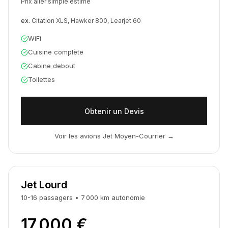
Prix aller simple estimé
ex.
Citation XLS, Hawker 800, Learjet 60
WiFi
Cuisine complète
Cabine debout
Toilettes
Obtenir un Devis
Voir les avions Jet Moyen-Courrier
→
Jet Lourd
10-16
passagers
•
7 000
km
autonomie
17 000 €