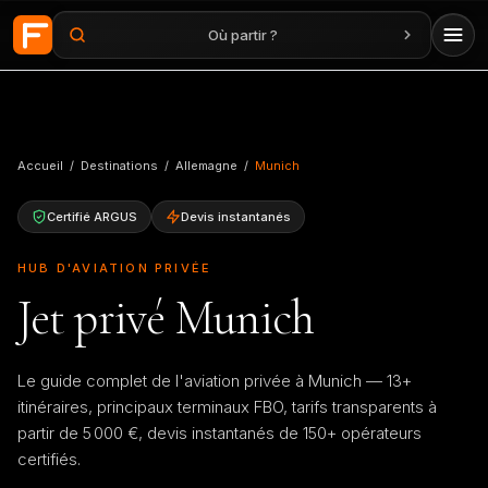
Où partir ?
Aller au contenu principal
Accueil
/
Destinations
/
Allemagne
/
Munich
Certifié ARGUS
Devis instantanés
HUB D'AVIATION PRIVÉE
Jet privé Munich
Le guide complet de l'aviation privée à Munich — 13+
itinéraires, principaux terminaux FBO, tarifs transparents à
partir de 5 000 €, devis instantanés de 150+ opérateurs
certifiés.