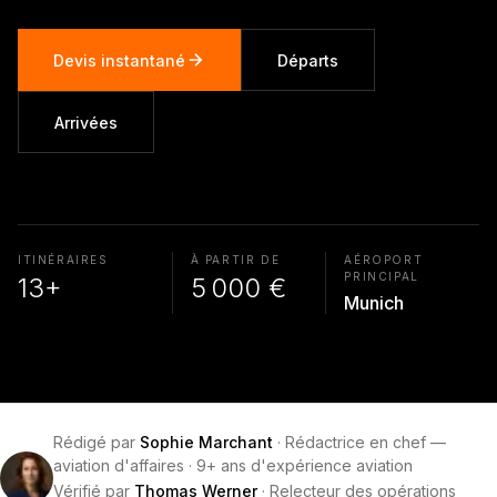
Devis instantané
Départs
Arrivées
ITINÉRAIRES
À PARTIR DE
AÉROPORT
PRINCIPAL
13+
5 000 €
Munich
Rédigé par
Sophie Marchant
·
Rédactrice en chef —
aviation d'affaires
·
9+ ans d'expérience aviation
Vérifié par
Thomas Werner
·
Relecteur des opérations