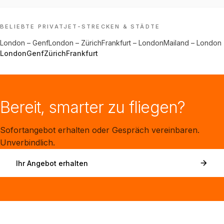
BELIEBTE PRIVATJET-STRECKEN & STÄDTE
London
–
Genf
London
–
Zürich
Frankfurt
–
London
Mailand
–
London
London
Genf
Zürich
Frankfurt
Bereit, smarter zu fliegen?
Sofortangebot erhalten oder Gespräch vereinbaren.
Unverbindlich.
Ihr Angebot erhalten