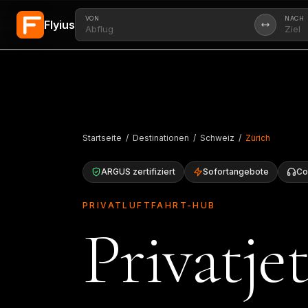
VON
NACH
Flyius
Zum Hauptinhalt springen
Startseite
/
Destinationen
/
Schweiz
/
Zürich
ARGUS zertifiziert
Sofortangebote
Co
PRIVATLUFTFAHRT-HUB
Privatje