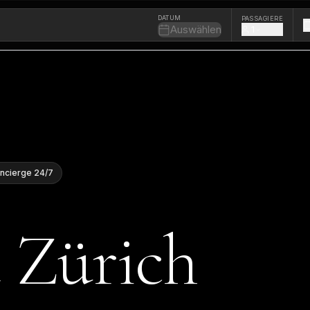
DATUM
PASSAGIERE
Auswählen
1
ncierge 24/7
t Zürich