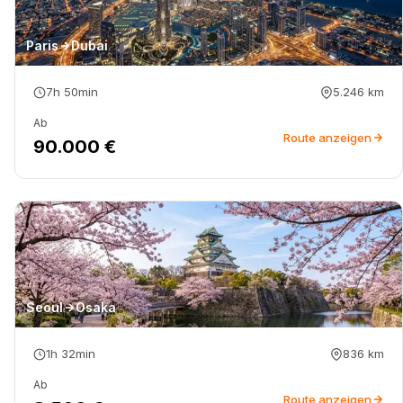
Paris
Dubai
7h 50min
5.246
km
Ab
Route anzeigen
90.000 €
Seoul
Osaka
1h 32min
836
km
Ab
Route anzeigen