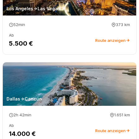
Los Angeles
Las Vegas
52min
373
km
Ab
Route anzeigen
5.500 €
Dallas
Cancún
2h 42min
1.651
km
Ab
Route anzeigen
14.000 €