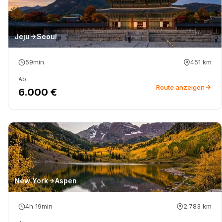
Jeju
Seoul
59min
451
km
Ab
Route anzeigen
6.000 €
New York
Aspen
4h 19min
2.783
km