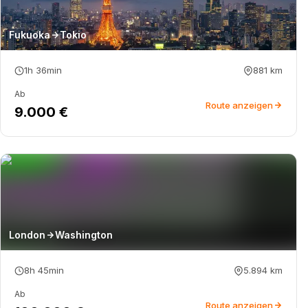
Fukuoka
Tokio
1h 36min
881
km
Ab
Route anzeigen
9.000 €
London
Washington
8h 45min
5.894
km
Ab
Route anzeigen