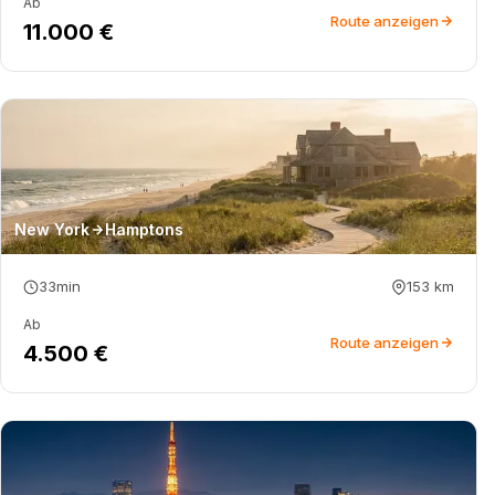
Ab
Route anzeigen
11.000 €
New York
Hamptons
33min
153
km
Ab
Route anzeigen
4.500 €