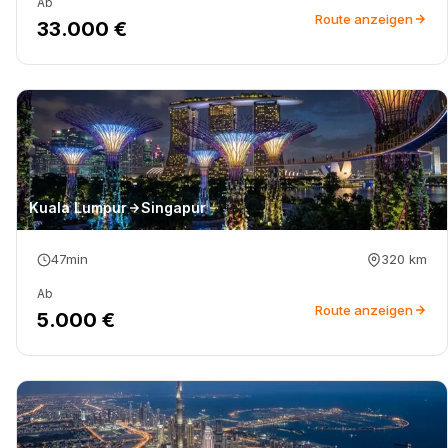
Ab
Route anzeigen
33.000 €
Kuala Lumpur
Singapur
47min
320
km
Ab
Route anzeigen
5.000 €