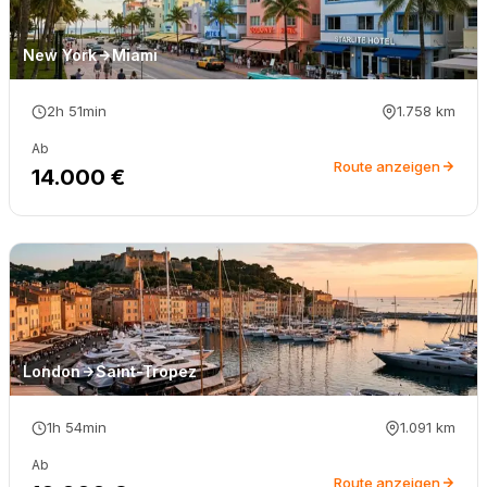
New York
Miami
2h 51min
1.758
km
Ab
Route anzeigen
14.000 €
London
Saint-Tropez
1h 54min
1.091
km
Ab
Route anzeigen