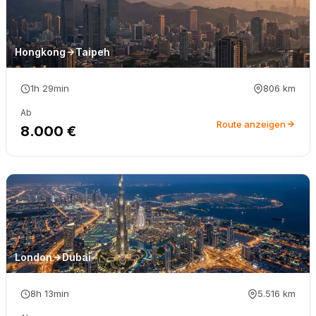
Hongkong
Taipeh
1h 29min
806
km
Ab
Route anzeigen
8.000 €
London
Dubai
8h 13min
5.516
km