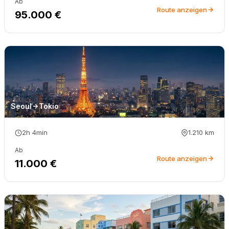
Ab
Route anzeigen
95.000 €
Seoul
Tokio
2h 4min
1.210
km
Ab
Route anzeigen
11.000 €