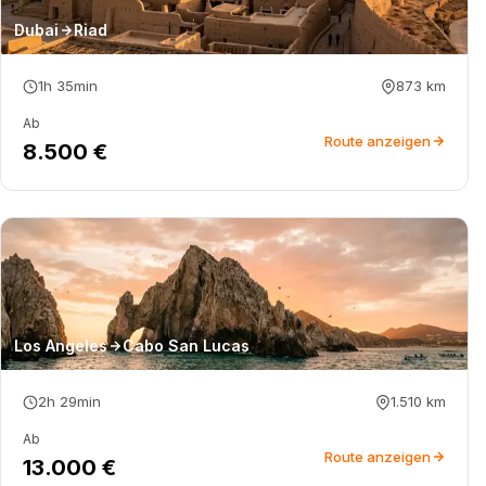
Dubai
Riad
1h 35min
873
km
Ab
Route anzeigen
8.500 €
Los Angeles
Cabo San Lucas
2h 29min
1.510
km
Ab
Route anzeigen
13.000 €