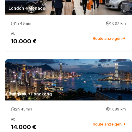
London
Monaco
1h 49min
1.037
km
Ab
Route anzeigen
10.000 €
Bangkok
Hongkong
2h 45min
1.689
km
Ab
Route anzeigen
14.000 €