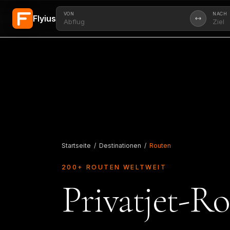
VON
NACH
Flyius
Zum Hauptinhalt springen
Startseite
/
Destinationen
/
Routen
200+ ROUTEN WELTWEIT
Privatjet-R