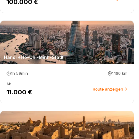
100.000 €
Hanoi
Ho-Chi-Minh-Stadt
1h 59min
1.160
km
Ab
Route anzeigen
11.000 €