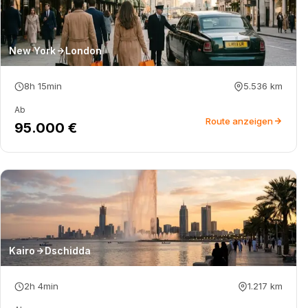
New York
London
8h 15min
5.536
km
Ab
Route anzeigen
95.000 €
Kairo
Dschidda
2h 4min
1.217
km