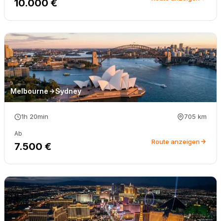
10.000 €
Melbourne
Sydney
1h 20min
705
km
Ab
Route anzeigen
7.500 €