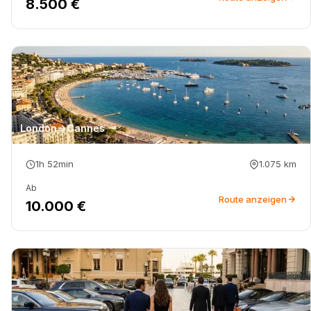
8.500 €
London
Cannes
1h 52min
1.075
km
Ab
Route anzeigen
10.000 €