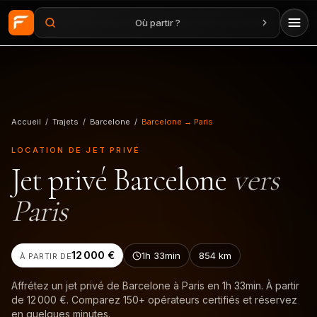
Où partir ?
Aller au contenu principal
Accueil
/
Trajets
/
Barcelone
/
Barcelone → Paris
LOCATION DE JET PRIVÉ
Jet privé
Barcelone
vers
Paris
12 000 €
1h 33min
854
km
À PARTIR DE
Affrétez un jet privé de Barcelone à Paris en 1h 33min. À partir
de 12 000 €. Comparez 150+ opérateurs certifiés et réservez
en quelques minutes.