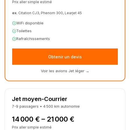
Prix aller simple estimé
ex.
Citation CJ3, Phenom 300, Learjet 45
WiFi disponible
Toilettes
Rafraîchissements
Obtenir un devis
Voir les avions Jet léger
→
Jet moyen-Courrier
7-9
passagers
•
4 500
km
autonomie
14 000 € – 21 000 €
Prix aller simple estimé