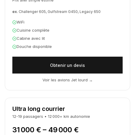
Prix aller simple estimé
ex.
Challenger 605, Gulfstream G450, Legacy 650
WiFi
Cuisine complète
Cabine avec lit
Douche disponible
Obtenir un devis
Voir les avions Jet lourd
→
Ultra long courrier
12-19
passagers
•
12 000
+
km
autonomie
31 000 € – 49 000 €