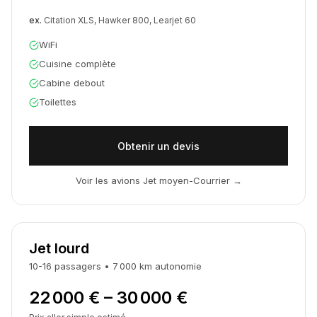
ex.
Citation XLS, Hawker 800, Learjet 60
WiFi
Cuisine complète
Cabine debout
Toilettes
Obtenir un devis
Voir les avions Jet moyen-Courrier
→
Jet lourd
10-16
passagers
•
7 000
km
autonomie
22 000 € – 30 000 €