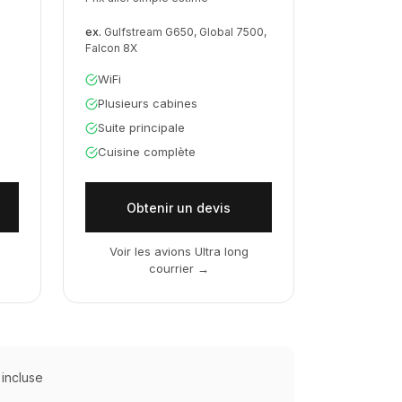
ex.
Gulfstream G650, Global 7500,
Falcon 8X
WiFi
Plusieurs cabines
Suite principale
Cuisine complète
Obtenir un devis
→
Voir les avions Ultra long
courrier
→
incluse