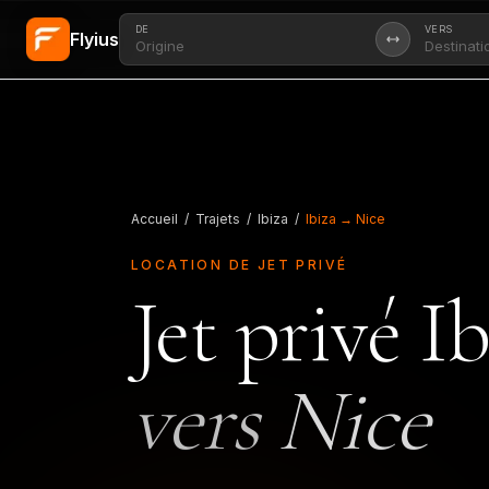
DE
VERS
Flyius
Aller au contenu principal
Accueil
/
Trajets
/
Ibiza
/
Ibiza → Nice
LOCATION DE JET PRIVÉ
Jet privé
Ib
vers
Nice