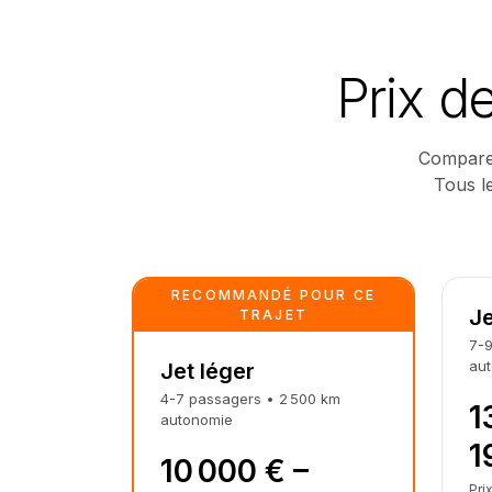
Prix d
Comparez 
Tous le
RECOMMANDÉ POUR CE
J
TRAJET
7-
au
Jet léger
4-7
passagers
•
2 500
km
1
autonomie
1
10 000 € –
Pri