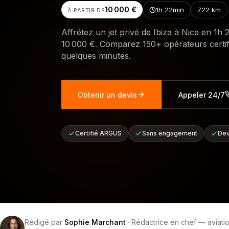
10 000 €
1h 22min
722
km
À PARTIR DE
Affrétez un jet privé de Ibiza à Nice en 1h 
10 000 €. Comparez 150+ opérateurs certif
quelques minutes.
Obtenir un devis
Appeler 24/7
Certifié ARGUS
Sans engagement
Dev
Rédigé par
Sophie Marchant
·
Rédactrice en chef — aviatio