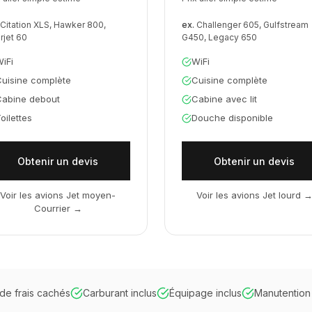
Citation XLS, Hawker 800,
ex.
Challenger 605, Gulfstream
rjet 60
G450, Legacy 650
iFi
WiFi
uisine complète
Cuisine complète
Cabine debout
Cabine avec lit
oilettes
Douche disponible
Obtenir un devis
Obtenir un devis
Voir les avions Jet moyen-
Voir les avions Jet lourd
Courrier
→
de frais cachés
Carburant inclus
Équipage inclus
Manutention 