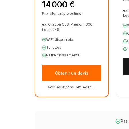
14 000 €
ex.
Prix aller simple estimé
Lea
ex.
Citation CJ3, Phenom 300,
W
Learjet 45
C
WiFi disponible
Toilettes
T
Rafraîchissements
Obtenir un devis
Voir les avions Jet léger
→
Pas 