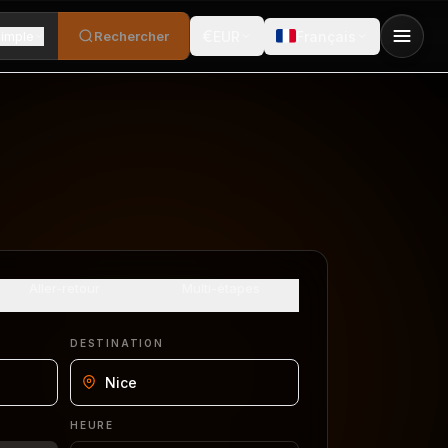
€
simple
Rechercher
EUR
Français
Aller-retour
Multi-étapes
DESTINATION
Nice
HEURE