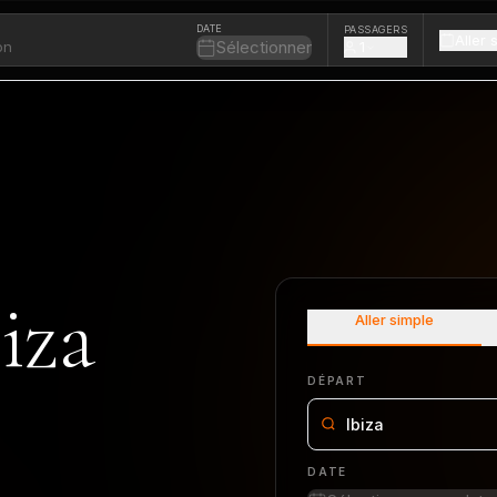
DATE
PASSAGERS
Aller 
Sélectionner
1
iza
Aller simple
DÉPART
Ibiza
DATE