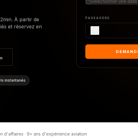
Sélectionner une date
PASSAGERS
22min. À partir de
iés et réservez en
−
DEMANDE
is instantanés
n d'affaires
·
9+ ans d'expérience aviation