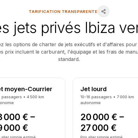
TARIFICATION TRANSPARENTE
es jets privés Ibiza ve
les options de charter de jets exécutifs et d'affaires pour 
s prix incluent le carburant, l'équipage et les frais de man
standard.
et moyen-Courrier
Jet lourd
9
passagers
•
4 500
km
10-16
passagers
•
7 000
km
tonomie
autonomie
3 000 € –
20 000 € –
9 000 €
27 000 €
x aller simple estimé
Prix aller simple estimé