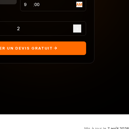
:
AM
+
2
R UN DEVIS GRATUIT
Mis à jour le
7 août 2026