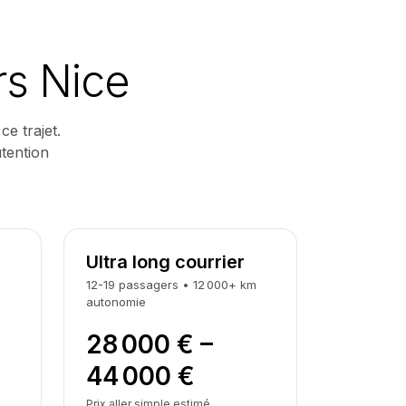
rs Nice
ce trajet.
utention
Ultra long courrier
12-19
passagers
•
12 000
+
km
autonomie
28 000 € –
44 000 €
Prix aller simple estimé