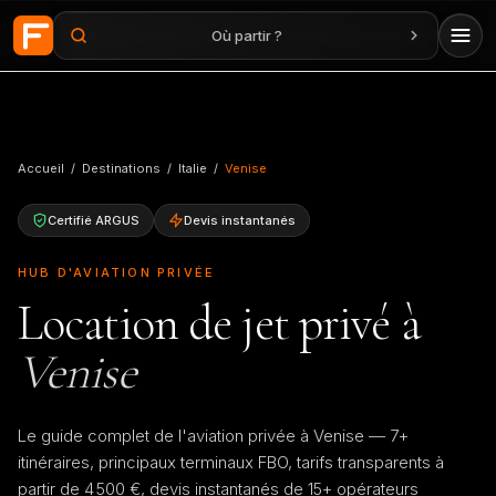
Où partir ?
Aller au contenu principal
Accueil
/
Destinations
/
Italie
/
Venise
Certifié ARGUS
Devis instantanés
HUB D'AVIATION PRIVÉE
Location de jet privé à
Venise
Le guide complet de l'aviation privée à Venise — 7+
itinéraires, principaux terminaux FBO, tarifs transparents à
partir de 4 500 €, devis instantanés de 15+ opérateurs