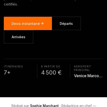
certifiés.
Devis instantané
Départs
Arrivées
ITINÉRAIRES
À PARTIR DE
AÉROPORT
PRINCIPAL
7+
4 500 €
Venice Marco Polo
Rédigé par
Sophie Marchant
·
Rédactrice en chef —