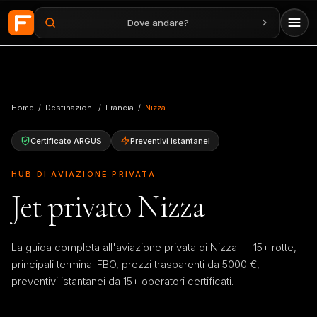
Dove andare?
Vai al contenuto principale
Home
/
Destinazioni
/
Francia
/
Nizza
Certificato ARGUS
Preventivi istantanei
HUB DI AVIAZIONE PRIVATA
Jet privato Nizza
La guida completa all'aviazione privata di Nizza — 15+ rotte,
principali terminal FBO, prezzi trasparenti da 5000 €,
preventivi istantanei da 15+ operatori certificati.