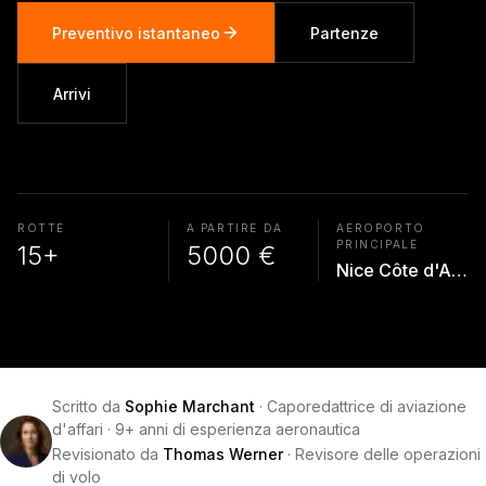
Preventivo istantaneo
Partenze
Arrivi
ROTTE
A PARTIRE DA
AEROPORTO
PRINCIPALE
15+
5000 €
Nice Côte d'Azur
Scritto da
Sophie Marchant
·
Caporedattrice di aviazione
d'affari
·
9+ anni di esperienza aeronautica
Revisionato da
Thomas Werner
·
Revisore delle operazioni
di volo