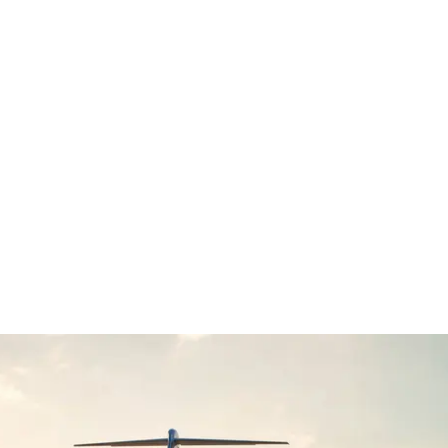
Trasferimenti in elicottero per Monaco
Accesso diretto ai porti turistici
Prestigiose lounge VIP