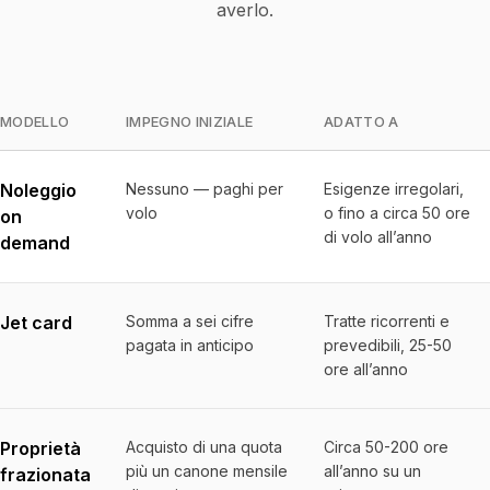
averlo.
MODELLO
IMPEGNO INIZIALE
ADATTO A
Quale modello di aviazione privata fa per te
Noleggio
Nessuno — paghi per
Esigenze irregolari,
volo
o fino a circa 50 ore
on
di volo all’anno
demand
Jet card
Somma a sei cifre
Tratte ricorrenti e
pagata in anticipo
prevedibili, 25-50
ore all’anno
Proprietà
Acquisto di una quota
Circa 50-200 ore
più un canone mensile
all’anno su un
frazionata