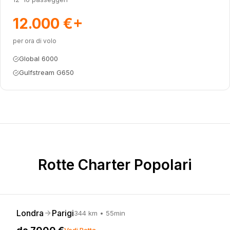
12.000 €
+
per ora di volo
Global 6000
Gulfstream G650
Rotte Charter Popolari
Londra
Parigi
344
km •
55min