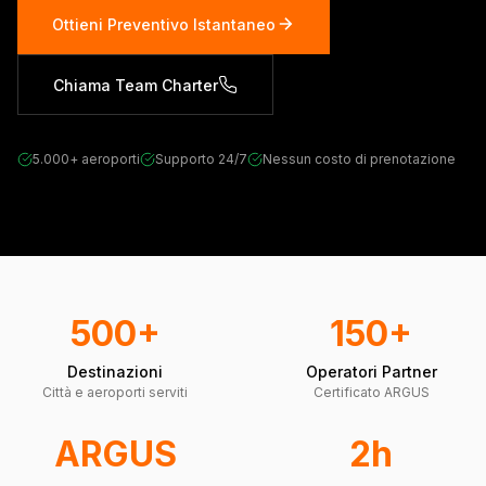
Ottieni Preventivo Istantaneo
Chiama Team Charter
5.000+ aeroporti
Supporto 24/7
Nessun costo di prenotazione
500+
150+
Destinazioni
Operatori Partner
Città e aeroporti serviti
Certificato ARGUS
ARGUS
2h