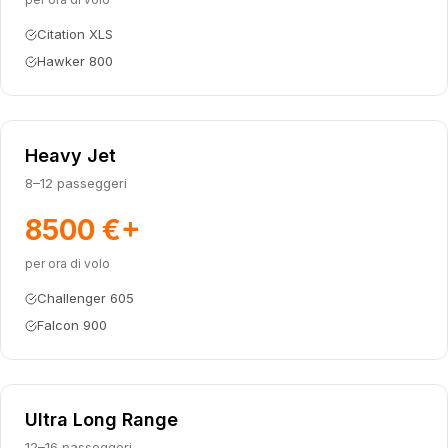
Citation XLS
Hawker 800
Heavy Jet
8–12 passeggeri
8500 €
+
per ora di volo
Challenger 605
Falcon 900
Ultra Long Range
12–16 passeggeri