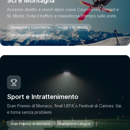
Sci e Montagna
Accesso diretto a resort alpini come Courchevel, Gstaad e
St. Moritz. Evita il traffico e massimizza il tempo sulle piste.
Weekend a Courchevel
Viaggi a St. Moritz
Vacanze sci di gruppo
Sport e Intrattenimento
Gran Premio di Monaco, finali UEFA o Festival di Cannes. Vai
e torna senza problemi.
Gran Premio di Monaco
Champions League