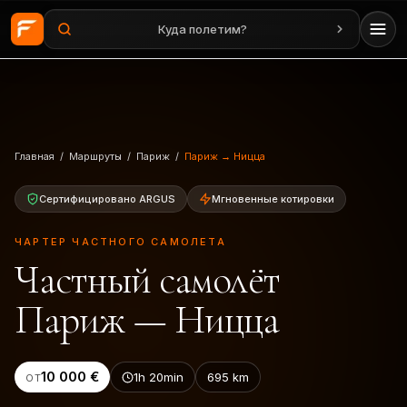
Куда полетим?
Перейти к основному содержанию
Главная
/
Маршруты
/
Париж
/
Париж → Ницца
Сертифицировано ARGUS
Мгновенные котировки
ЧАРТЕР ЧАСТНОГО САМОЛЕТА
Частный самолёт
Париж — Ницца
10 000 €
1h 20min
695
km
ОТ