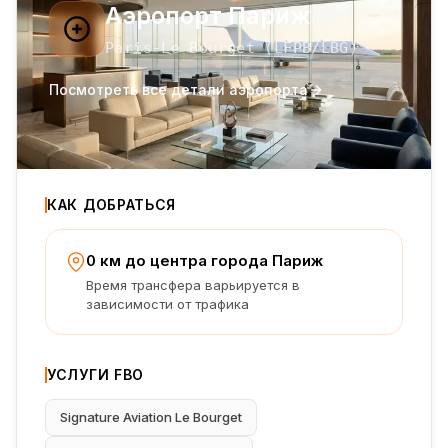
Аэропорт Париж
Paris-Le Bourget
(
LFPB
/LBG
)
Посмотреть все детали аэропорта
КАК ДОБРАТЬСЯ
0 км до центра города Париж
Время трансфера варьируется в
зависимости от трафика
УСЛУГИ FBO
Signature Aviation Le Bourget