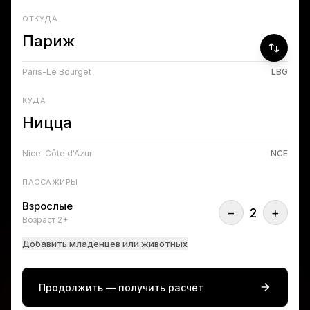
ОТКУДА
Paris-Le Bourget
LBG
КУДА
Nice-Côte d'Azur
NCE
ПАССАЖИРЫ
Взрослые
−
2
+
Возраст 2+
Добавить младенцев или животных
Продолжить — получить расчёт