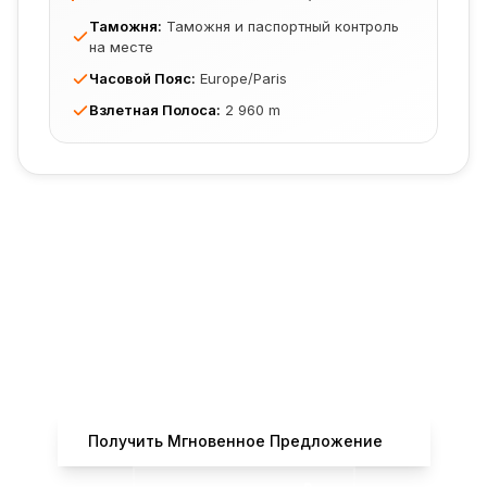
Таможня
:
Таможня и паспортный контроль
на месте
Часовой Пояс
:
Europe/Paris
Взлетная Полоса
:
2 960 m
Готовы Забронировать Ваш
Рейс?
Получите мгновенные предложения от
сертифицированных операторов
Получить Мгновенное Предложение