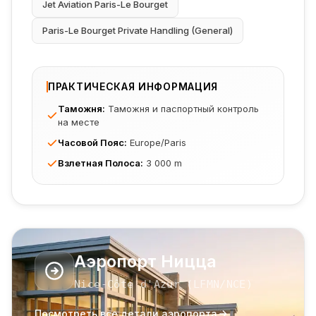
Jet Aviation Paris-Le Bourget
Paris-Le Bourget Private Handling (General)
ПРАКТИЧЕСКАЯ ИНФОРМАЦИЯ
Таможня
:
Таможня и паспортный контроль
на месте
Часовой Пояс
:
Europe/Paris
Взлетная Полоса
:
3 000 m
Аэропорт Ницца
Nice-Côte d'Azur
(
LFMN
/NCE
)
Посмотреть все детали аэропорта