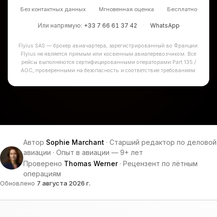
Без контактных данных
·
Мгновенная оценка
·
Бесплатно
Или напрямую:
+33 7 66 61 37 42
·
WhatsApp
Flyius SAS — брокер авиачартера, зарегистрированный во Франции.
Flyius не является прямым или косвенным авиаперевозчиком. Все
рейсы выполняются сертифицированными операторами Part 135 /
AOC, проверенными на безопасность и соответствие требованиям.
Автор
Sophie Marchant
·
Старший редактор по деловой
авиации
·
Опыт в авиации — 9+ лет
Проверено
Thomas Werner
·
Рецензент по лётным
операциям
Обновлено
7 августа 2026 г.