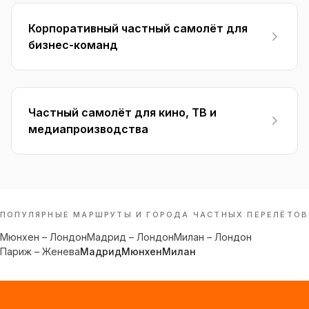
Корпоративный частный самолёт для
бизнес-команд
Частный самолёт для кино, ТВ и
медиапроизводства
ПОПУЛЯРНЫЕ МАРШРУТЫ И ГОРОДА ЧАСТНЫХ ПЕРЕЛЁТОВ
Мюнхен
–
Лондон
Мадрид
–
Лондон
Милан
–
Лондон
Париж
–
Женева
Мадрид
Мюнхен
Милан