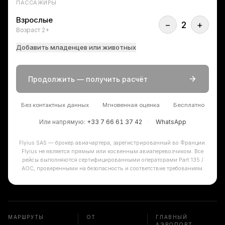
ПАССАЖИРЫ
Взрослые
−
2
+
Возраст 2+
Добавить младенцев или животных
Продолжить — получить расчёт
Без контактных данных
·
Мгновенная оценка
·
Бесплатно
Или напрямую:
+33 7 66 61 37 42
·
WhatsApp
Flyius SAS — брокер авиачартера, зарегистрированный во Франции.
Flyius не является прямым или косвенным авиаперевозчиком. Все
рейсы выполняются сертифицированными операторами Part 135 /
AOC, проверенными на безопасность и соответствие требованиям.
МАРШРУТЫ
ОТ
ГЛАВНЫЙ
АЭРОПОРТ