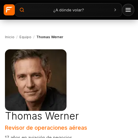
¿A dónde volar?
Saltar al contenido principal
Inicio
/
Equipo
/
Thomas Werner
Thomas Werner
Revisor de operaciones aéreas
17 años en aviación de negocios