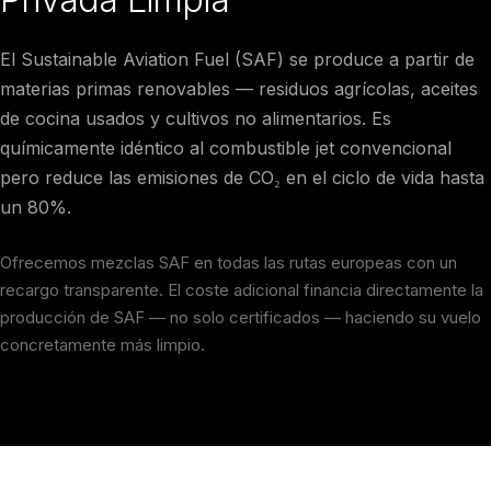
El Sustainable Aviation Fuel (SAF) se produce a partir de
materias primas renovables — residuos agrícolas, aceites
de cocina usados y cultivos no alimentarios. Es
químicamente idéntico al combustible jet convencional
pero reduce las emisiones de CO₂ en el ciclo de vida hasta
un 80%.
Ofrecemos mezclas SAF en todas las rutas europeas con un
recargo transparente. El coste adicional financia directamente la
producción de SAF — no solo certificados — haciendo su vuelo
concretamente más limpio.