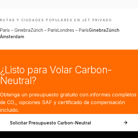
RUTAS Y CIUDADES POPULARES EN JET PRIVADO
París
–
Ginebra
Zúrich
–
París
Londres
–
París
Ginebra
Zúrich
Ámsterdam
¿Listo para Volar Carbon-
Neutral?
Obtenga un presupuesto gratuito con informes completos
de CO₂, opciones SAF y certificado de compensación
incluido.
Solicitar Presupuesto Carbon-Neutral