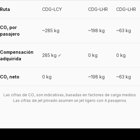
Ruta
CDG–LCY
CDG–LHR
CDG–LHR
CO₂ por
~285 kg
~198 kg
~63 kg
pasajero
Compensación
285 kg ✓
0 kg
0 kg
adquirida
CO₂ neto
0 kg
~198 kg
~63 kg
Las cifras de CO₂ son indicativas, basadas en factores de carga medios.
Las cifras de jet privado asumen un jet ligero con 4 pasajeros.