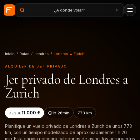
¿A dónde volar?
Saltar al contenido principal
Inicio
/
Rutas
/
Londres
/
Londres → Zúrich
ALQUILER DE JET PRIVADO
Jet privado de Londres a
Zurich
11.000 €
1h 26min
773
km
DESDE
Planifique un vuelo privado de Londres a Zurich de unos 773
km, con un tiempo modelizado de aproximadamente 1 h 26
min. Esta página compara categorías de avión, los aeropuertos