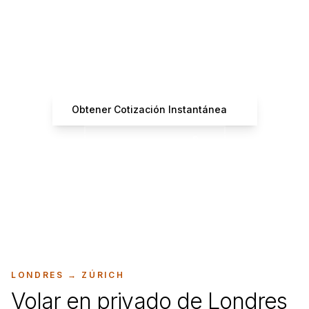
¿Listo para Reservar tu
Vuelo?
Obtén cotizaciones instantáneas de operadores
certificados
Obtener Cotización Instantánea
+33 7 66 61 37 42
LONDRES
→
ZÚRICH
Volar en privado de Londres