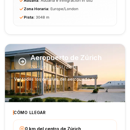
Aduana
:
Aduana e inmigración in situ
Zona Horaria
:
Europe/London
Pista
:
3048 m
Aeropuerto de Zúrich
Zürich
(
LSZH
/ZRH
)
Ver todos los detalles del aeropuerto
CÓMO LLEGAR
0 km del centro de Zúrich