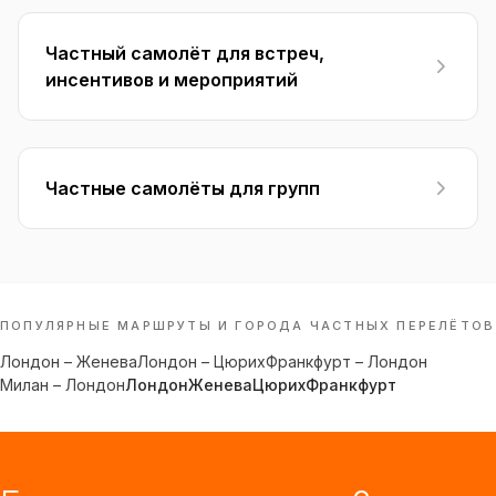
Частный самолёт для встреч,
инсентивов и мероприятий
Частные самолёты для групп
ПОПУЛЯРНЫЕ МАРШРУТЫ И ГОРОДА ЧАСТНЫХ ПЕРЕЛЁТОВ
Лондон
–
Женева
Лондон
–
Цюрих
Франкфурт
–
Лондон
Милан
–
Лондон
Лондон
Женева
Цюрих
Франкфурт