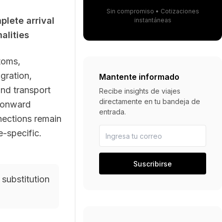
Sin compromiso • Cotizaciones
lete arrival
instantáneas
alities
toms,
gration,
Mantente informado
nd transport
Recibe insights de viajes
directamente en tu bandeja de
 onward
entrada.
ections remain
Dirección de correo electrónico
e-specific.
Suscribirse
 substitution