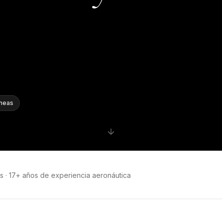
áneas
s
·
17+ años de experiencia aeronáutica