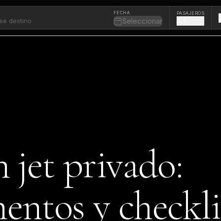
FECHA
PASAJEROS
Seleccionar
1
 jet privado:
entos y checkli