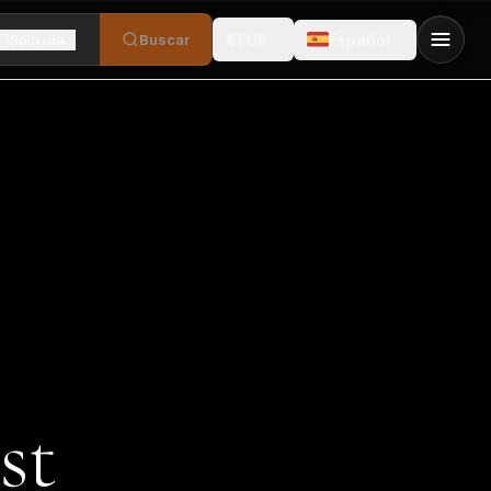
€
Solo ida
Buscar
EUR
Español
st