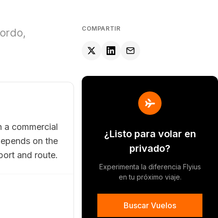
COMPARTIR
bordo,
an a commercial
¿Listo para volar en
 depends on the
privado?
port and route.
Experimenta la diferencia Flyius
en tu próximo viaje.
Buscar Vuelos