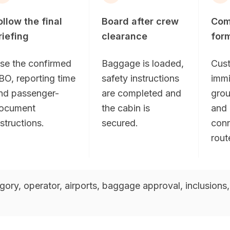
ollow the final
Board after crew
Comp
riefing
clearance
form
se the confirmed
Baggage is loaded,
Cus
BO, reporting time
safety instructions
immi
nd passenger-
are completed and
grou
ocument
the cabin is
and
nstructions.
secured.
conn
rout
egory, operator, airports, baggage approval, inclusions,