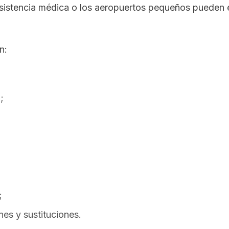
a asistencia médica o los aeropuertos pequeños pueden 
n:
;
;
es y sustituciones.