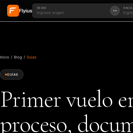
DESDE
HACIA
Flyius
Saltar al contenido principal
Inicio
/
Blog
/
Guías
GUÍAS
Primer vuelo en
proceso, docum