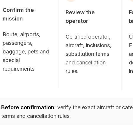
Confirm the
Review the
F
mission
operator
b
Route, airports,
Certified operator,
U
passengers,
aircraft, inclusions,
F
baggage, pets and
substitution terms
a
special
and cancellation
d
requirements.
rules.
i
Before confirmation:
verify the exact aircraft or cat
terms and cancellation rules.