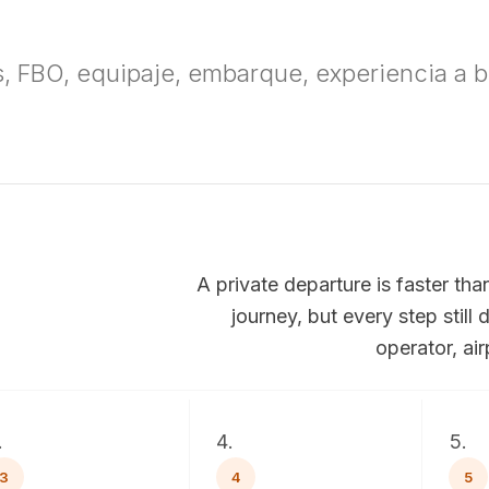
os, FBO, equipaje, embarque, experiencia a 
A private departure is faster th
journey, but every step still
operator, air
3
4
5