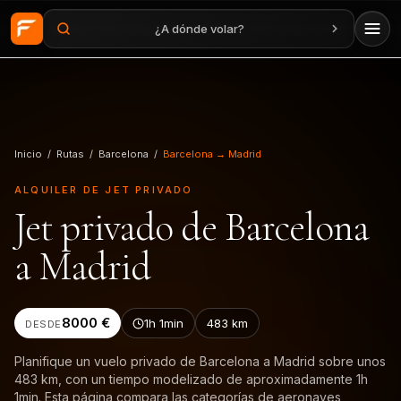
¿A dónde volar?
Saltar al contenido principal
Inicio
/
Rutas
/
Barcelona
/
Barcelona → Madrid
ALQUILER DE JET PRIVADO
Jet privado de Barcelona
a Madrid
8000 €
1h 1min
483
km
DESDE
Planifique un vuelo privado de Barcelona a Madrid sobre unos
483 km, con un tiempo modelizado de aproximadamente 1h
1min. Esta página compara las categorías de aeronaves,