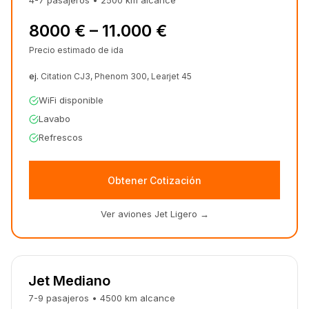
4-7
pasajeros
•
2500
km
alcance
8000 € – 11.000 €
Precio estimado de ida
ej.
Citation CJ3, Phenom 300, Learjet 45
WiFi disponible
Lavabo
Refrescos
Obtener Cotización
Ver aviones Jet Ligero
→
Jet Mediano
7-9
pasajeros
•
4500
km
alcance