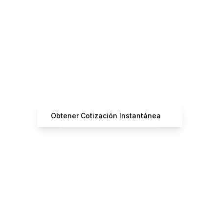
¿Listo para Reservar tu
Vuelo?
Obtén cotizaciones instantáneas de operadores
certificados
Obtener Cotización Instantánea
+33 7 66 61 37 42