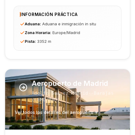
INFORMACIÓN PRÁCTICA
Aduana
:
Aduana e inmigración in situ
Zona Horaria
:
Europe/Madrid
Pista
:
3352 m
Aeropuerto de Madrid
Adolfo Suárez Madrid--Barajas
(
LEMD
/MAD
)
Ver todos los detalles del aeropuerto