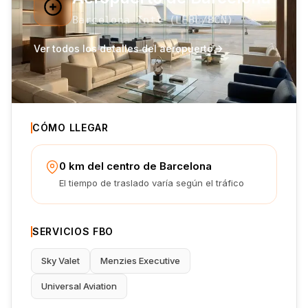
Barcelona Intl
(
LEBL
/BCN
)
Ver todos los detalles del aeropuerto
CÓMO LLEGAR
0 km del centro de Barcelona
El tiempo de traslado varía según el tráfico
SERVICIOS FBO
Sky Valet
Menzies Executive
Universal Aviation