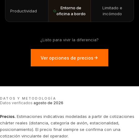
Entorno de
Limitado e
Productividad
oficina a bordo
incómodo
¿Listo para vivir la diferencia?
Ver opciones de precios
DATOS Y METODOLOGÍA
Datos verificados
agosto de 2026
Precios
.
Estimaciones indicativas modeladas a partir de cotizaciones
chárter reales (distancia, categoría de avión, estacionalidad,
posicionamiento). El precio final siempre se confirma con una
cotización vinculante del operador.