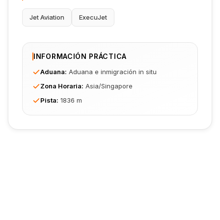
Jet Aviation
ExecuJet
INFORMACIÓN PRÁCTICA
Aduana
:
Aduana e inmigración in situ
Zona Horaria
:
Asia/Singapore
Pista
:
1836 m
¿Listo para Reservar tu
Vuelo?
Obtén cotizaciones instantáneas de operadores
certificados