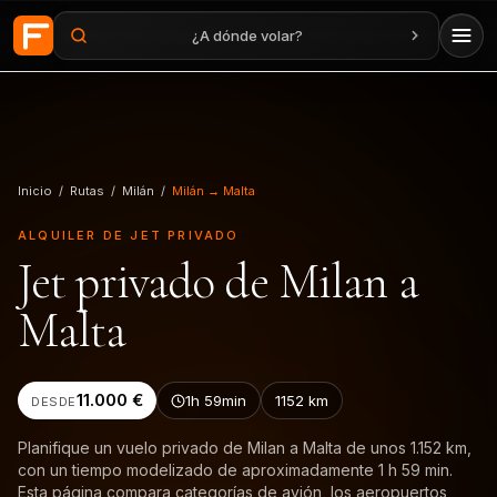
¿A dónde volar?
Saltar al contenido principal
Inicio
/
Rutas
/
Milán
/
Milán → Malta
ALQUILER DE JET PRIVADO
Jet privado de Milan a
Malta
11.000 €
1h 59min
1152
km
DESDE
Planifique un vuelo privado de Milan a Malta de unos 1.152 km,
con un tiempo modelizado de aproximadamente 1 h 59 min.
Esta página compara categorías de avión, los aeropuertos