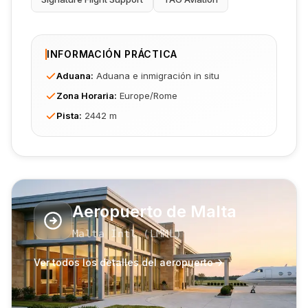
INFORMACIÓN PRÁCTICA
Aduana
:
Aduana e inmigración in situ
Zona Horaria
:
Europe/Rome
Pista
:
2442 m
Aeropuerto de Malta
Malta Intl
(
LMML
)
Ver todos los detalles del aeropuerto