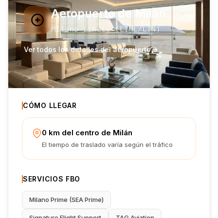
Aeropuerto de Milán
Milano Linate
(
LIML
/LIN
)
Ver todos los detalles del aeropuerto
CÓMO LLEGAR
0 km del centro de Milán
El tiempo de traslado varía según el tráfico
SERVICIOS FBO
Milano Prime (SEA Prime)
Signature Flight Support
TAG Aviation