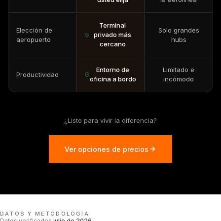
Terminal
Elección de
Solo grandes
privado más
aeropuerto
hubs
cercano
Entorno de
Limitado e
Productividad
oficina a bordo
incómodo
¿Listo para vivir la diferencia?
Ver opciones de precios
DATOS Y METODOLOGÍA
Datos verificados
julio de 2026