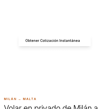
¿Listo para Reservar tu
Vuelo?
Obtén cotizaciones instantáneas de operadores
certificados
Obtener Cotización Instantánea
+33 7 66 61 37 42
MILÁN
→
MALTA
Volar en privado de Milán a