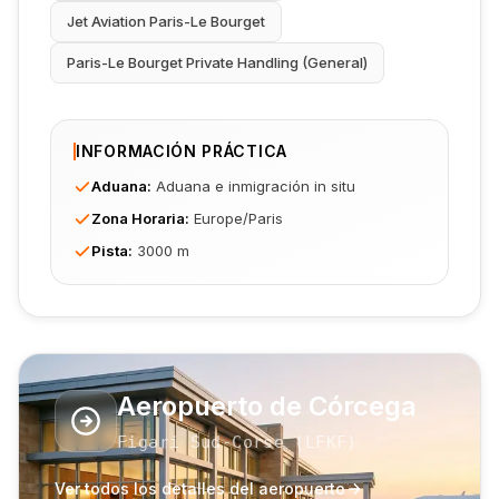
Jet Aviation Paris-Le Bourget
Paris-Le Bourget Private Handling (General)
INFORMACIÓN PRÁCTICA
Aduana
:
Aduana e inmigración in situ
Zona Horaria
:
Europe/Paris
Pista
:
3000 m
Aeropuerto de Córcega
Figari Sud-Corse
(
LFKF
)
Ver todos los detalles del aeropuerto