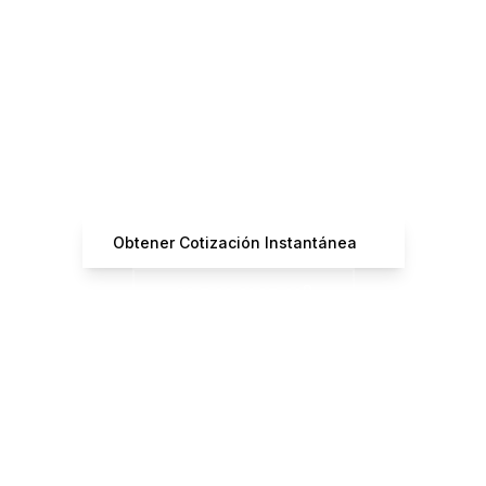
¿Listo para Reservar tu
Vuelo?
Obtén cotizaciones instantáneas de operadores
certificados
Obtener Cotización Instantánea
+33 7 66 61 37 42