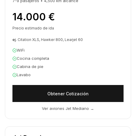
7-9
pasajeros
•
4,500 km
alcance
14.000 €
Precio estimado de ida
ej.
Citation XLS, Hawker 800, Learjet 60
WiFi
Cocina completa
Cabina de pie
Lavabo
Obtener Cotización
Ver aviones Jet Mediano
→