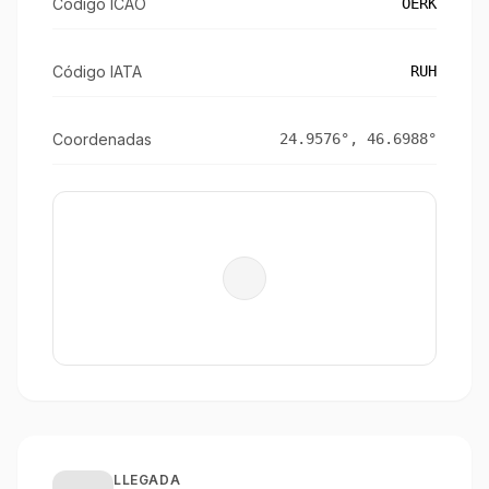
Código ICAO
OERK
Código IATA
RUH
Coordenadas
24.9576
°,
46.6988
°
LLEGADA