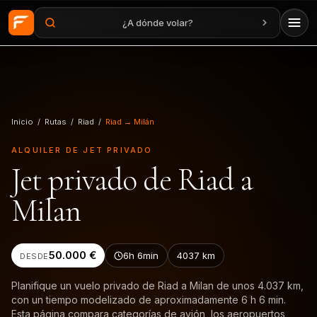
¿A dónde volar?
Saltar al contenido principal
Inicio
/
Rutas
/
Riad
/
Riad → Milán
ALQUILER DE JET PRIVADO
Jet privado de Riad a
Milan
50.000 €
6h 6min
4037
km
DESDE
Planifique un vuelo privado de Riad a Milan de unos 4.037 km,
con un tiempo modelizado de aproximadamente 6 h 6 min.
Esta página compara categorías de avión, los aeropuertos