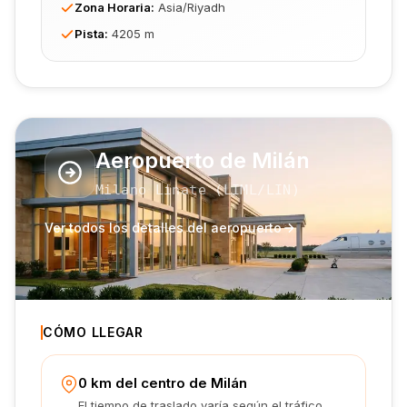
Zona Horaria
:
Asia/Riyadh
Pista
:
4205 m
Aeropuerto de Milán
Milano Linate
(
LIML
/LIN
)
Ver todos los detalles del aeropuerto
CÓMO LLEGAR
0 km del centro de Milán
El tiempo de traslado varía según el tráfico