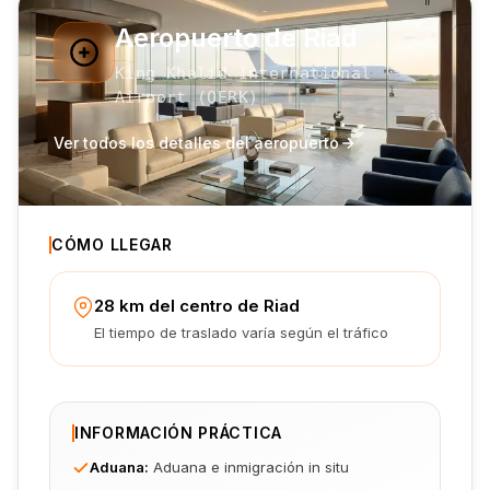
Aeropuerto de Riad
King Khalid International
Airport
(
OERK
)
Ver todos los detalles del aeropuerto
CÓMO LLEGAR
28 km del centro de Riad
El tiempo de traslado varía según el tráfico
INFORMACIÓN PRÁCTICA
Aduana
:
Aduana e inmigración in situ