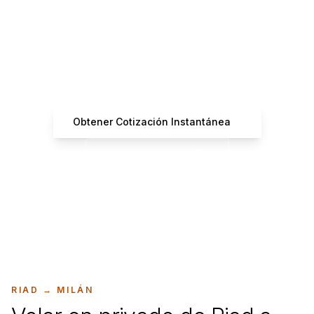
¿Listo para Reservar tu
Vuelo?
Obtén cotizaciones instantáneas de operadores
certificados
Obtener Cotización Instantánea
+33 7 66 61 37 42
RIAD
→
MILÁN