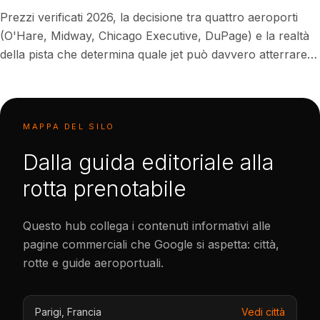
Prezzi verificati 2026, la decisione tra quattro aeroporti
(O'Hare, Midway, Chicago Executive, DuPage) e la realtà
della pista che determina quale jet può davvero atterrare
dove serve.
MAPPA DEL SILO
Dalla guida editoriale alla
rotta prenotabile
Questo hub collega i contenuti informativi alle
pagine commerciali che Google si aspetta: città,
rotte e guide aeroportuali.
Parigi
,
Francia
Vedi città